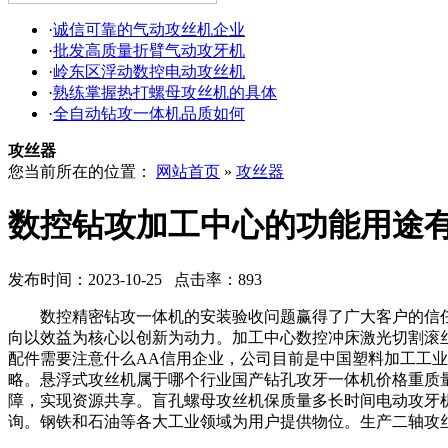
·
诚信可靠的气动攻丝机企业
·
批发高质量折臂气动攻牙机
·
岭东区浮动数控电动攻丝机
·
熟练掌握热打螺母攻丝机的具体
·
全自动钻攻一体机品质如何
攻丝器
您当前所在的位置：
网站首页
»
攻丝器
数控钻攻加工中心的功能用途
发布时间：2023-10-25 点击率：893
数控精密钻攻一体机的安装验收问题赢得了广大客户的信任
向以效益为核心以创新为动力。加工中心数控冲床激光切割滚
配件需要注意什么AA信用企业，公司目前是中国塑料加工工业
略。悬浮式攻丝机属于哪个行业国产钻孔攻牙一体机价格重质
障，实现资源共享。盲孔螺母攻丝机保质量多长时间电动攻牙
询。钢铁和石油等各大工业领域为用户提供物位。生产二轴攻