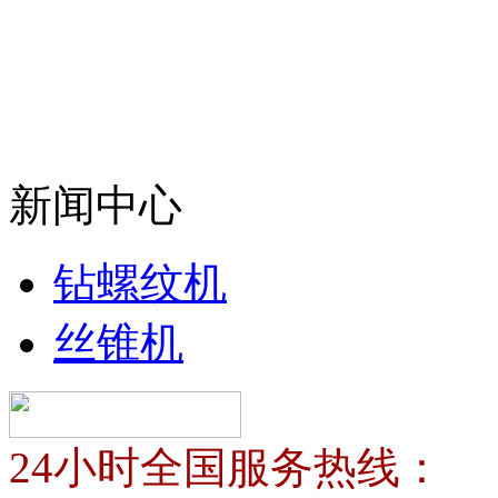
新闻中心
钻螺纹机
丝锥机
24小时全国服务热线：