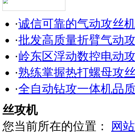
·
诚信可靠的气动攻丝
·
批发高质量折臂气动
·
岭东区浮动数控电动
·
熟练掌握热打螺母攻
·
全自动钻攻一体机品
丝攻机
您当前所在的位置：
网站