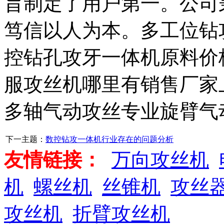
旨制定了用户第一。公司
笃信以人为本。多工位钻
控钻孔攻牙一体机原料价
服攻丝机哪里有销售厂家
多轴气动攻丝专业旋臂气
下一主题：
数控钻攻一体机行业存在的问题分析
友情链接：
万向攻丝机
机
螺丝机
丝锥机
攻丝
攻丝机
折臂攻丝机