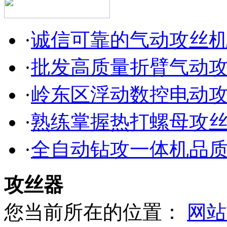
·
诚信可靠的气动攻丝
·
批发高质量折臂气动
·
岭东区浮动数控电动
·
熟练掌握热打螺母攻
·
全自动钻攻一体机品
攻丝器
您当前所在的位置：
网站